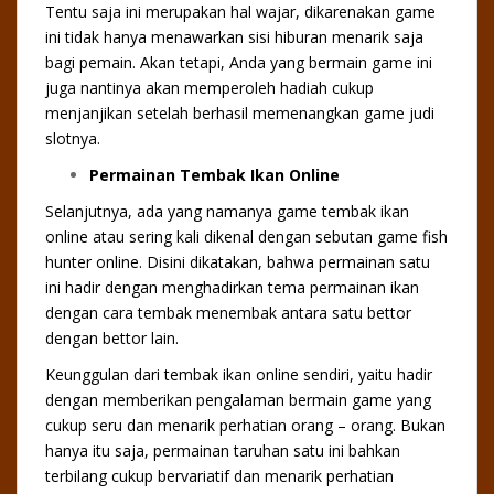
Tentu saja ini merupakan hal wajar, dikarenakan game
ini tidak hanya menawarkan sisi hiburan menarik saja
bagi pemain. Akan tetapi, Anda yang bermain game ini
juga nantinya akan memperoleh hadiah cukup
menjanjikan setelah berhasil memenangkan game judi
slotnya.
Permainan Tembak Ikan Online
Selanjutnya, ada yang namanya game tembak ikan
online atau sering kali dikenal dengan sebutan game fish
hunter online. Disini dikatakan, bahwa permainan satu
ini hadir dengan menghadirkan tema permainan ikan
dengan cara tembak menembak antara satu bettor
dengan bettor lain.
Keunggulan dari tembak ikan online sendiri, yaitu hadir
dengan memberikan pengalaman bermain game yang
cukup seru dan menarik perhatian orang – orang. Bukan
hanya itu saja, permainan taruhan satu ini bahkan
terbilang cukup bervariatif dan menarik perhatian