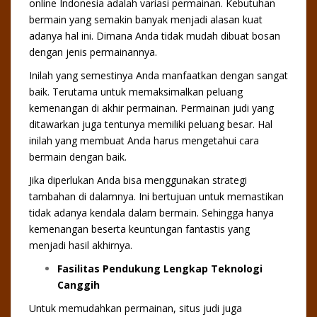
online Indonesia adalah variasi permainan. Kebutuhan
bermain yang semakin banyak menjadi alasan kuat
adanya hal ini. Dimana Anda tidak mudah dibuat bosan
dengan jenis permainannya.
Inilah yang semestinya Anda manfaatkan dengan sangat
baik. Terutama untuk memaksimalkan peluang
kemenangan di akhir permainan. Permainan judi yang
ditawarkan juga tentunya memiliki peluang besar. Hal
inilah yang membuat Anda harus mengetahui cara
bermain dengan baik.
Jika diperlukan Anda bisa menggunakan strategi
tambahan di dalamnya. Ini bertujuan untuk memastikan
tidak adanya kendala dalam bermain. Sehingga hanya
kemenangan beserta keuntungan fantastis yang
menjadi hasil akhirnya.
Fasilitas Pendukung Lengkap Teknologi
Canggih
Untuk memudahkan permainan, situs judi juga