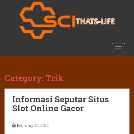
S
k
i
p
t
o
m
TOGGLE
a
i
n
c
Category:
Trik
o
n
t
Informasi Seputar Situs
e
Slot Online Gacor
n
t
February 22, 2025