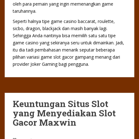
oleh para pemain yang ingin memenangkan game
taruhannya.
Seperti halnya tipe game casino baccarat, roulette,
sicbo, dragon, blackjack dan masih banyak lagi.
Sehingga Anda nantinya bisa memilih satu satu tipe
game casino yang sekiranya seru untuk dimainkan.
Jadi,
itu dia tadi pembahasan menarik seputar beberapa
pilihan variasi game slot gacor gampang menang dari
provider Joker Gaming bagi pengguna.
Keuntungan Situs Slot
yang Menyediakan Slot
Gacor Maxwin