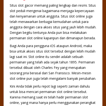
Situs slot gacor memang paling lengkap dan resmi. Situs
slot peduli mengenai bagaimana menjaga kepercayaan
dan kenyamanan untuk anggota. Situs slot online juga
telah menawarkan berbagai kemudahan untuk para
anggota dengan cara akses situs yang jauh lebih mudah.
Dengan begitu tentunya Anda pun bisa melakukan
permainan slot online kapanpun dan dimanapun berada.
Bagi Anda para pengguna iOS ataupun Android, maka
bisa untuk akses situs slot tersebut dengan lebih mudah
lagi saat ini.
Slot online itu sendiri adalah sebuah
permainan yang telah ada sejak tahun 1895. Permainan
tersebut dibuat oleh Charles Fey yang merupakan
seorang pria berasal dari San Fransisco. Mesin-mesin
slot online pun juga telah mengalami banyak perubahan.
Kini Anda tidak perlu repot lagi seperti zaman dahulu
untuk bisa mencari permainan slot online tersebut.
Karena memang saat ini telah hadir permainan slot
online, yang mana hanya perlu menggunakan perangkat