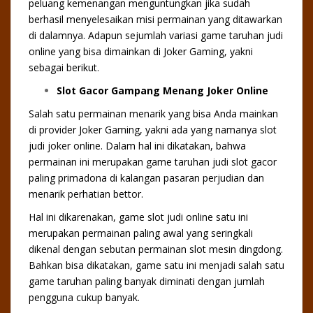
peluang kemenangan menguntungkan jika sudah
berhasil menyelesaikan misi permainan yang ditawarkan
di dalamnya. Adapun sejumlah variasi game taruhan judi
online yang bisa dimainkan di Joker Gaming, yakni
sebagai berikut.
Slot Gacor Gampang Menang Joker Online
Salah satu permainan menarik yang bisa Anda mainkan
di provider Joker Gaming, yakni ada yang namanya slot
judi joker online. Dalam hal ini dikatakan, bahwa
permainan ini merupakan game taruhan judi slot gacor
paling primadona di kalangan pasaran perjudian dan
menarik perhatian bettor.
Hal ini dikarenakan, game slot judi online satu ini
merupakan permainan paling awal yang seringkali
dikenal dengan sebutan permainan slot mesin dingdong.
Bahkan bisa dikatakan, game satu ini menjadi salah satu
game taruhan paling banyak diminati dengan jumlah
pengguna cukup banyak.