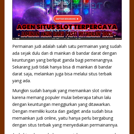
Permainan judi adalah salah satu permainan yang sudah
ada sejak dulu dan di mainkan di bandar darat dengan
keuntungan yang berlipat ganda bagi pemenangnya.
Sekarang judi tidak hanya bisa di mainkan di bandar
darat saja, melainkan juga bisa melalui situs terbaik
yang ada.
Mungkin sudah banyak yang memainkan slot online
karena memang populer mulai beberapa tahun lalu
dengan keuntungan menggiurkan yang ditawarkan.
Dengan memiliki kuota dan gadget anda sudah bisa
memainkan judi online, yaitu hanya perlu bergabung
dengan situs terbaik yang menyediakan permainannya.