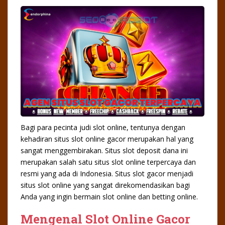
Bagi para pecinta judi slot online, tentunya dengan
kehadiran situs slot online gacor merupakan hal yang
sangat menggembirakan. Situs slot deposit dana ini
merupakan salah satu situs slot online terpercaya dan
resmi yang ada di Indonesia.
Situs slot gacor menjadi
situs slot online yang sangat direkomendasikan bagi
Anda yang ingin bermain slot online dan betting online.
Mengenal Slot Online Gacor