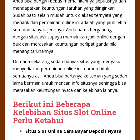
Anda bisa dengan bebas memainkannya sepuasnya dan
mendapatkan keuntungan taruhan yang diinginkan.
Sudah pasti selain mudah untuk diakses ternyata yang
menarik dari permainan online ini adalah yang jauh lebih
seru dan banyak jenisnya.
Anda harus bergabung
dengan situs asli supaya memainkan judi online dengan
baik dan merasakan keuntungan berlipat ganda bila
menang taruhannya.
Di mana sekarang sudah banyak situs yang mengaku
menyediakan permainan online ini, namun tidak
semuanya asli. Anda bisa bertanya ke teman yang sudah
lama bermain untuk mencari info situsnya sehingga bisa
merasakan keuntungan nyata dan kelebihan lainnya.
Berikut ini Beberapa
Kelebihan Situs Slot Online
Perlu Ketahui
Situs Slot Online Cara Bayar Deposit Nyata