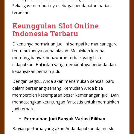
Sekaligus membuatnya sebagai pendapatan harian
terbesar.
Keunggulan Slot Online
Indonesia Terbaru
Dikenalnya permainan judi ini sampai ke mancanegara
tentu bukannya tanpa alasan. Melainkan karena
memang banyak penawaran terbaik yang bisa
didapatkan. Hal inilah yang membuatnya berbeda dari
kebanyakan pemain judi.
Dengan begitu, Anda akan menemukan sensasi baru
dalam bersenang-senang. Kemudian Anda bisa
memperoleh kesempatan besar kemenangan judi. Dan
mendatangkan keuntungan fantastis untuk memainkan
judi terbaik.
Permainan Judi Banyak Variasi Pilihan
Bagian pertama yang akan Anda dapatkan dalam slot