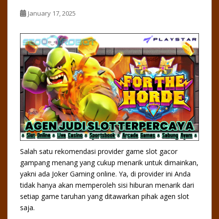
January 17, 2025
Salah satu rekomendasi provider game slot gacor
gampang menang yang cukup menarik untuk dimainkan,
yakni ada Joker Gaming online. Ya, di provider ini Anda
tidak hanya akan memperoleh sisi hiburan menarik dari
setiap game taruhan yang ditawarkan pihak agen slot
saja.