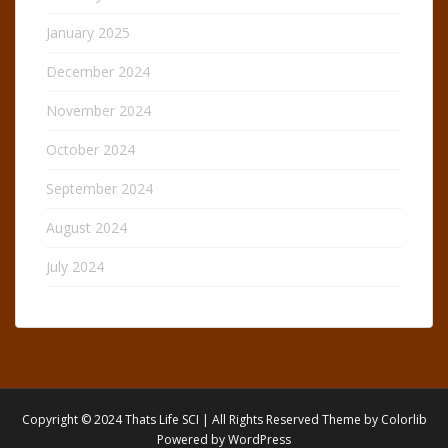
January 2025
December 2024
November 2024
October 2024
September 2024
August 2024
July 2024
Copyright © 2024 Thats Life SCI | All Rights Reserved Theme by
Colorlib
Powered by
WordPress