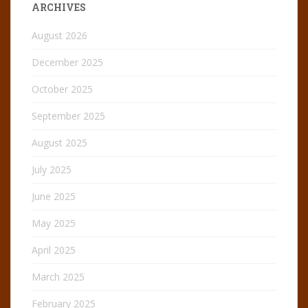
ARCHIVES
August 2026
December 2025
October 2025
September 2025
August 2025
July 2025
June 2025
May 2025
April 2025
March 2025
February 2025