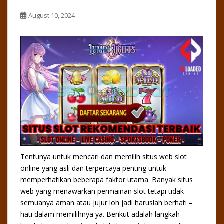
August 10, 2024
Tentunya untuk mencari dan memilih situs web slot
online yang asli dan terpercaya penting untuk
memperhatikan beberapa faktor utama. Banyak situs
web yang menawarkan permainan slot tetapi tidak
semuanya aman atau jujur loh jadi haruslah berhati –
hati dalam memilihnya ya.
Berikut adalah langkah –