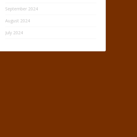
September 2024
August 2024
July 2024