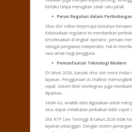
berlaku tanpa merugikan salah satu pihak.
Peran Regulasi dalam Perlindung
Situs slot online terpercaya biasanya beropera
Keberadaan regulator ini memberikan perlind
terselesaikan di tingkat operator, pemain me
sebagai pengawas independen. Hal ini membu
rasa aman bagi pengguna.
Pemanfaatan Teknologi Modern
Di tahun 2026, banyak situs slot resmi mula
layanan. Penggunaan AI chatbot memungkink
cepat. Sistem tiket terintegrasi juga memban
dipantau.
Selain itu, analitik data digunakan untuk meng
situs dapat melakukan perbaikan lebih cepat d
Slot RTP Live Tertinggi di tahun 2026 tidak h
layanan pelanggan. Dengan sistem penangana