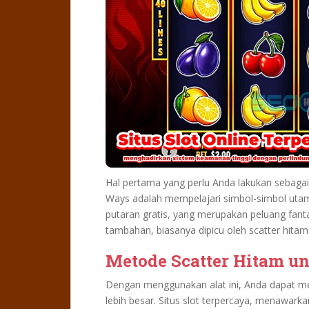
Hal pertama yang perlu Anda lakukan sebaga
Ways adalah mempelajari simbol-simbol utama, 
putaran gratis, yang merupakan peluang fan
tambahan, biasanya dipicu oleh scatter hitam
Metode Scatter Hitam 
Dengan menggunakan alat ini, Anda dapat m
lebih besar. Situs slot terpercaya, menawarka