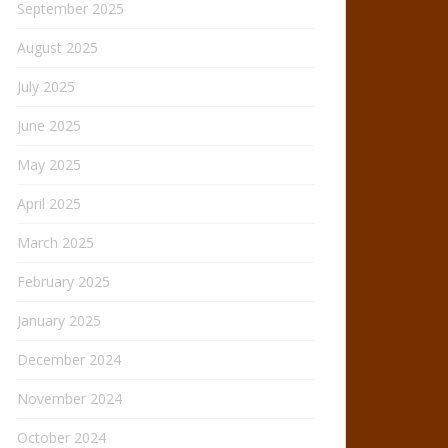
September 2025
August 2025
July 2025
June 2025
May 2025
April 2025
March 2025
February 2025
January 2025
December 2024
November 2024
October 2024