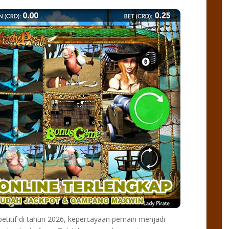
petitif di tahun 2026, kepercayaan pemain menjadi