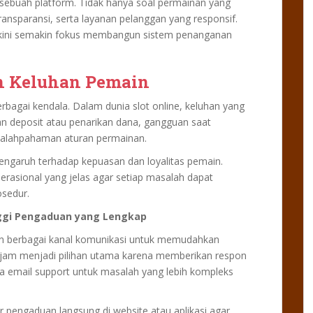
sebuah platform. Tidak hanya soal permainan yang
nsparansi, serta layanan pelanggan yang responsif.
ggi kini semakin fokus membangun sistem penanganan
n Keluhan Pemain
 berbagai kendala. Dalam dunia slot online, keluhan yang
tan deposit atau penarikan dana, gangguan saat
esalahpahaman aturan permainan.
pengaruh terhadap kepuasan dan loyalitas pemain.
perasional yang jelas agar setiap masalah dapat
osedur.
inggi Pengaduan yang Lengkap
an berbagai kanal komunikasi untuk memudahkan
 jam menjadi pilihan utama karena memberikan respon
juga email support untuk masalah yang lebih kompleks
 pengaduan langsung di website atau aplikasi agar