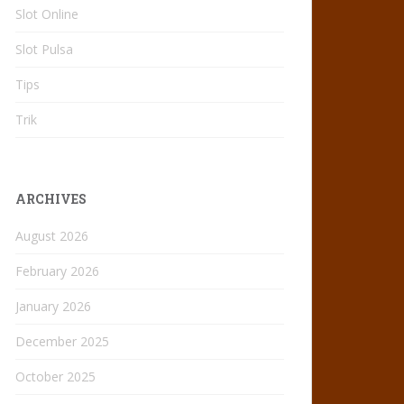
Slot Online
Slot Pulsa
Tips
Trik
ARCHIVES
August 2026
February 2026
January 2026
December 2025
October 2025