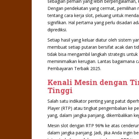
sebagian pemain yang lebih berpengalaman, ke
Dengan pendekatan yang cermat, pemilihan
tentang cara kerja slot, peluang untuk mend
signifikan.
Hal pertama yang perlu disadari a
diprediksi.
Setiap hasil yang keluar diatur oleh sistem
membuat setiap putaran bersifat acak dan tid
tidak bisa mengambil langkah strategis un
meminimalkan kerugian. Lantas bagaimana c
Pembayaran Terbaik 2025.
Kenali Mesin dengan T
Tinggi
Salah satu indikator penting yang patut dipe
Player (RTP) atau tingkat pengembalian ke 
yang, dalam jangka panjang, dikembalikan k
Mesin slot dengan RTP 96% ke atas cenderu
dalam jangka panjang. Jadi, jika Anda ingin