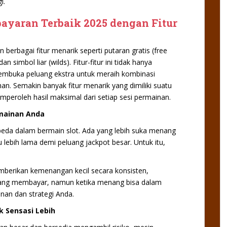
i.
bayaran Terbaik 2025 dengan Fitur
berbagai fitur menarik seperti putaran gratis (free
 simbol liar (wilds). Fitur-fitur ini tidak hanya
mbuka peluang ekstra untuk meraih kombinasi
. Semakin banyak fitur menarik yang dimiliki suatu
peroleh hasil maksimal dari setiap sesi permainan.
mainan Anda
beda dalam bermain slot. Ada yang lebih suka menang
u lebih lama demi peluang jackpot besar. Untuk itu,
mberikan kemenangan kecil secara konsisten,
jarang membayar, namun ketika menang bisa dalam
nan dan strategi Anda.
k Sensasi Lebih