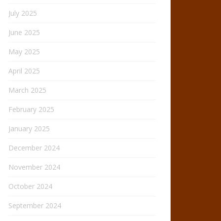
July 2025
June 2025
May 2025
April 2025
March 2025
February 2025
January 2025
December 2024
November 2024
October 2024
September 2024