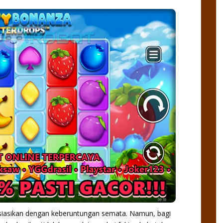
siasikan dengan keberuntungan semata. Namun, bagi