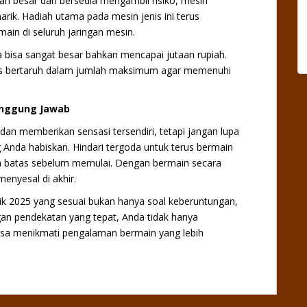
an besar dan bersedia mengambil risiko, mesin
narik. Hadiah utama pada mesin jenis ini terus
ain di seluruh jaringan mesin.
a bisa sangat besar bahkan mencapai jutaan rupiah.
rus bertaruh dalam jumlah maksimum agar memenuhi
anggung Jawab
n memberikan sensasi tersendiri, tetapi jangan lupa
Anda habiskan. Hindari tergoda untuk terus bermain
n batas sebelum memulai. Dengan bermain secara
enyesal di akhir.
k 2025 yang sesuai bukan hanya soal keberuntungan,
gan pendekatan yang tepat, Anda tidak hanya
isa menikmati pengalaman bermain yang lebih