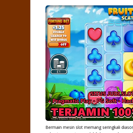
Bermain mesin slot memang seringkali diaso