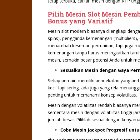
tetap terbuka, carilah mesin dengan RTP tingg
Pilih Mesin Slot Mesin Pem
Bonus yang Variatif
Mesin slot modern biasanya dilengkapi dengan 
spins), pengganda kemenangan (multipliers), dan
menambah keseruan permainan, tapi juga me
kemenangan tanpa harus meningkatkan taruhan
mesin, semakin besar potensi Anda untuk mem
Sesuaikan Mesin dengan Gaya Per
Setiap pemain memiliki pendekatan yang ber
kecil tapi sering, ada juga yang rela menungg
penting untuk memahami konsep volatilitas.
Mesin dengan volatilitas rendah biasanya me
sementara mesin dengan volatilitas tinggi 
jumlah besar. Pilihlah sesuai dengan kenyama
Coba Mesin Jackpot Progresif untu