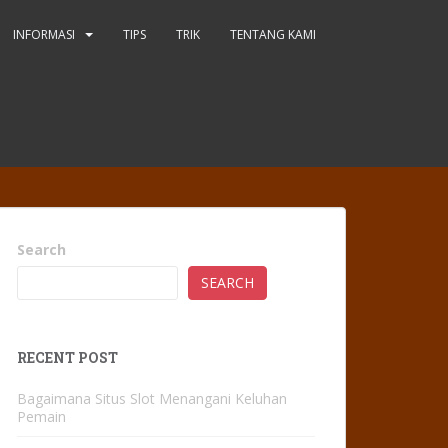
INFORMASI
TIPS
TRIK
TENTANG KAMI
Search
SEARCH
RECENT POST
Bagaimana Situs Slot Menangani Keluhan
Pemain