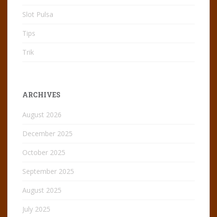
Slot Pulsa
Tips
Trik
ARCHIVES
August 2026
December 2025
October 2025
September 2025
August 2025
July 2025