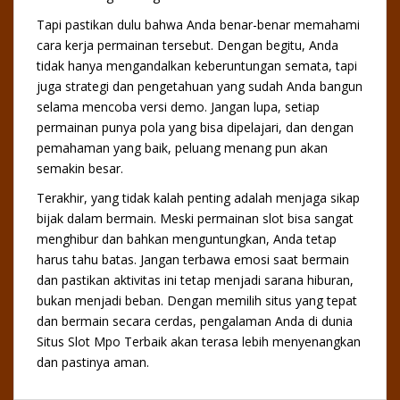
Tapi pastikan dulu bahwa Anda benar-benar memahami
cara kerja permainan tersebut. Dengan begitu, Anda
tidak hanya mengandalkan keberuntungan semata, tapi
juga strategi dan pengetahuan yang sudah Anda bangun
selama mencoba versi demo. Jangan lupa, setiap
permainan punya pola yang bisa dipelajari, dan dengan
pemahaman yang baik, peluang menang pun akan
semakin besar.
Terakhir, yang tidak kalah penting adalah menjaga sikap
bijak dalam bermain. Meski permainan slot bisa sangat
menghibur dan bahkan menguntungkan, Anda tetap
harus tahu batas. Jangan terbawa emosi saat bermain
dan pastikan aktivitas ini tetap menjadi sarana hiburan,
bukan menjadi beban. Dengan memilih situs yang tepat
dan bermain secara cerdas, pengalaman Anda di dunia
Situs Slot Mpo Terbaik akan terasa lebih menyenangkan
dan pastinya aman.