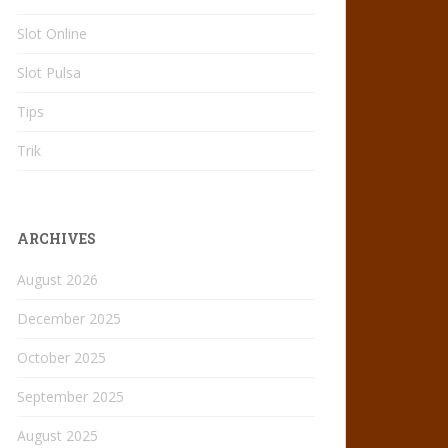
Slot Online
Slot Pulsa
Tips
Trik
ARCHIVES
August 2026
December 2025
October 2025
September 2025
August 2025