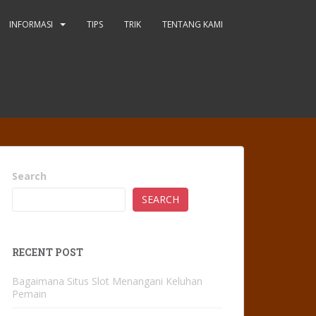
INFORMASI
TIPS
TRIK
TENTANG KAMI
Search
SEARCH
RECENT POST
Bagaimana Situs Slot Menangani Keluhan
Pemain