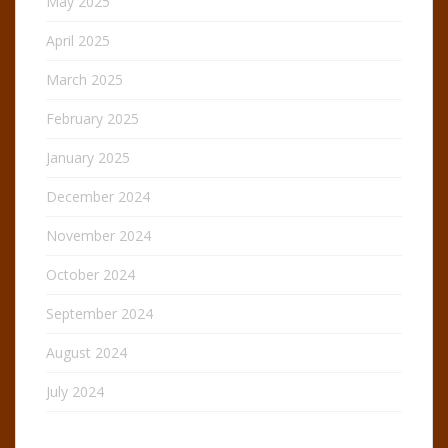
May 2025
April 2025
March 2025
February 2025
January 2025
December 2024
November 2024
October 2024
September 2024
August 2024
July 2024