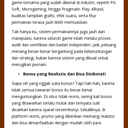
game ternama yang sudah dikenal di industri, seperti PG
Soft, Microgaming, hingga Pragmatic Play. Alhasil,
kualitas tampilan grafis, efek suara, serta fitur
permainan terasa jauh lebih memuaskan.
Tak hanya itu, sistem permainannya juga jauh dari
manipulasi, karena seluruh game telah melalui proses
audit dan sertifikasi dari badan independen. Jadi, peluang
menang benar-benar bergantung pada keberuntungan
dan strategi, bukan karena sistem yang dibuat untuk
merugikan pemain.
Bonus yang Realistis dan Bisa Dinikmati
Siapa sih yang nggak suka bonus? Tapi hati-hati, karena
tidak semua tawaran bonus itu benar-benar
menguntungkan. Di situs tidak resmi, sering kali bonus
yang ditawarkan terlalu muluk dan ternyata sulit
dicairkan karena syarat tersembunyi.
Sebaliknya, di
platform resmi, promo yang diberikan memang realistis
dan bisa dimanfaatkan dengan mudah oleh para