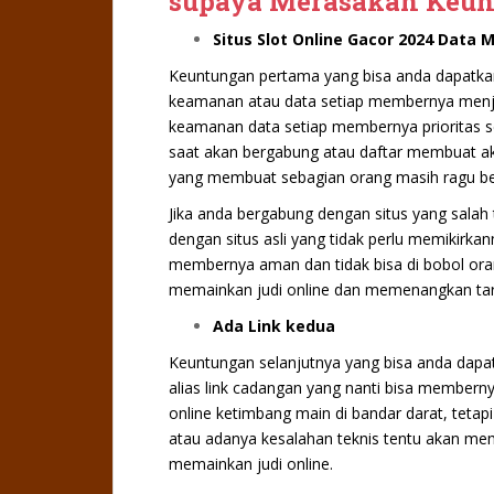
supaya Merasakan Keu
Situs Slot Online Gacor 2024 Data 
Keuntungan pertama yang bisa anda dapatkan d
keamanan atau data setiap membernya menjad
keamanan data setiap membernya prioritas se
saat akan bergabung atau daftar membuat aku
yang membuat sebagian orang masih ragu b
Jika anda bergabung dengan situs yang salah 
dengan situs asli yang tidak perlu memikirkan
membernya aman dan tidak bisa di bobol ora
memainkan judi online dan memenangkan tar
Ada Link kedua
Keuntungan selanjutnya yang bisa anda dapatk
alias link cadangan yang nanti bisa member
online ketimbang main di bandar darat, tetapi
atau adanya kesalahan teknis tentu akan me
memainkan judi online.