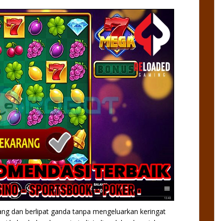
ng dan berlipat ganda tanpa mengeluarkan keringat