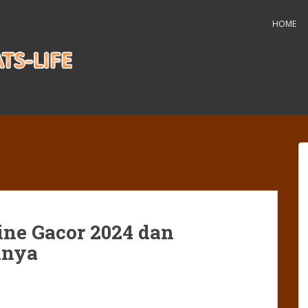
HOME
line Gacor 2024 dan
nnya