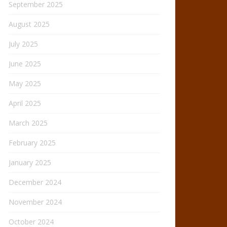
September 2025
August 2025
July 2025
June 2025
May 2025
April 2025
March 2025
February 2025
January 2025
December 2024
November 2024
October 2024