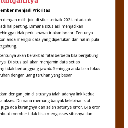
ntungannya
Member menjadi Prioritas
engan milih join di situs terbaik 2024 ini adalah
i hal penting. Dimana situs asli menjadikan
hingga tidak perlu khawatir akan bocor. Tentunya
n anda mengisi data yang diperlukan dan hal ini pula
ergabung.
tentunya akan berakibat fatal berbeda bila bergabung
nya. Di situs asli akan menjamin data setiap
ng tidak bertanggung jawab. Sehingga anda bisa fokus
uhan dengan uang taruhan yang besar.
an dengan join di situsnya ialah adanya link kedua
nya akses. Di mana memang banyak kelebihan slot
 juga ada kurangnya dan salah satunya error. Bila eror
mbuat member tidak bisa mengakses situsnya dan