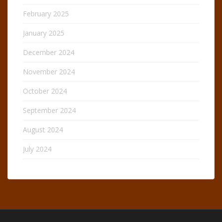
February 2025
January 2025
December 2024
November 2024
October 2024
September 2024
August 2024
July 2024