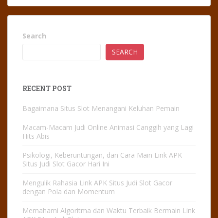
Search
SEARCH
RECENT POST
Bagaimana Situs Slot Menangani Keluhan Pemain
Macam-Macam Judi Online Animasi Canggih yang Lagi
Hits Abis
Psikologi, Keberuntungan, dan Cara Main Link APK
Situs Judi Slot Gacor Hari Ini
Mengulik Rahasia Link APK Situs Judi Slot Gacor
dengan Pola dan Momentum
Memahami Algoritma dan Waktu Terbaik Bermain Link