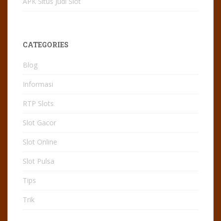
APK Situs Judi Slot
CATEGORIES
Blog
Informasi
RTP Slots
Slot Gacor
Slot Online
Slot Pulsa
Tips
Trik