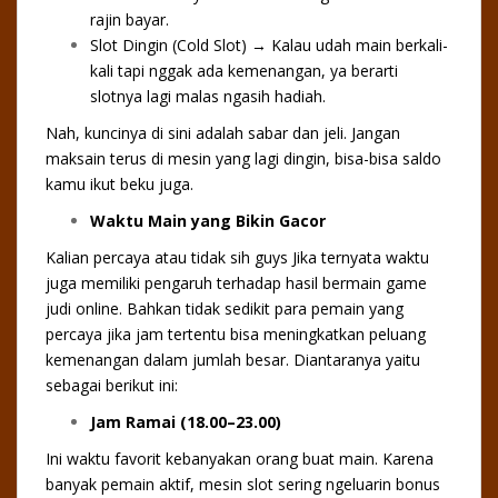
rajin bayar.
Slot Dingin (Cold Slot) → Kalau udah main berkali-
kali tapi nggak ada kemenangan, ya berarti
slotnya lagi malas ngasih hadiah.
Nah, kuncinya di sini adalah sabar dan jeli. Jangan
maksain terus di mesin yang lagi dingin, bisa-bisa saldo
kamu ikut beku juga.
Waktu Main yang Bikin Gacor
Kalian percaya atau tidak sih guys Jika ternyata waktu
juga memiliki pengaruh terhadap hasil bermain game
judi online. Bahkan tidak sedikit para pemain yang
percaya jika jam tertentu bisa meningkatkan peluang
kemenangan dalam jumlah besar. Diantaranya yaitu
sebagai berikut ini:
Jam Ramai (18.00–23.00)
Ini waktu favorit kebanyakan orang buat main. Karena
banyak pemain aktif, mesin slot sering ngeluarin bonus