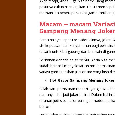
Akan tetapi, Anda juga bisa berpeluang mem
pastinya cukup menjanjikan. Untuk mendapatk
memainkan beberapa variasi game taruhan judi
Macam – macam Variasi 
Gampang Menang Joker
Sama halnya seperti provider lainnya, Joke
sisi kepuasan dan kenyamanan bagi pemain. Y
tertarik untuk bergabung dan bermain di game 
Berkaitan dengan hal tersebut, Anda bisa 
sudah berhasil menyelesaikan misi permaina
variasi game taruhan judi online yang bisa di
Slot Gacor Gampang Menang Joker
Salah satu permainan menarik yang bisa Anda
namanya slot judi joker online. Dalam hal i
taruhan judi slot gacor paling primadona di 
bettor.
Hal ini dikarenakan, game slot judi online sa