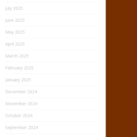
July 2025
June 2025
May 2025
April 2025
March 2025
February 2025
January 2025
December 2024
November 2024
October 2024
September 2024