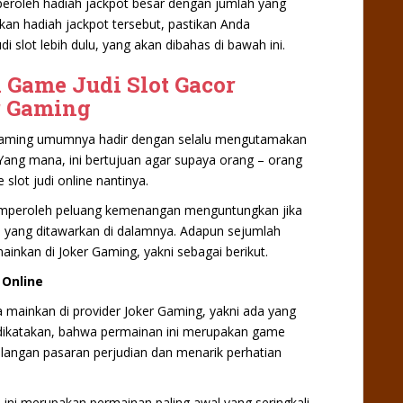
peroleh hadiah jackpot besar dengan jumlah yang
an hadiah jackpot tersebut, pastikan Anda
 slot lebih dulu, yang akan dibahas di bawah ini.
Game Judi Slot Gacor
 Gaming
r Gaming umumnya hadir dengan selalu mengutamakan
ang mana, ini bertujuan agar supaya orang – orang
slot judi online nantinya.
memperoleh peluang kemenangan menguntungkan jika
n yang ditawarkan di dalamnya. Adapun sejumlah
mainkan di Joker Gaming, yakni sebagai berikut.
 Online
 mainkan di provider Joker Gaming, yakni ada yang
ni dikatakan, bahwa permainan ini merupakan game
kalangan pasaran perjudian dan menarik perhatian
tu ini merupakan permainan paling awal yang seringkali