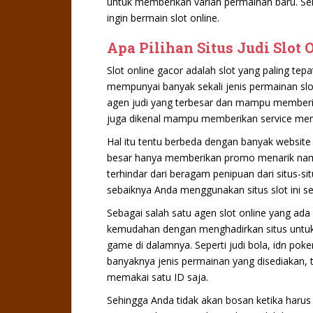
untuk memberikan varian permainan baru. S
ingin bermain slot online.
Apa Pilihan Situs Judi Slot 
Slot online gacor adalah slot yang paling tepa
mempunyai banyak sekali jenis permainan slot
agen judi yang terbesar dan mampu member
juga dikenal mampu memberikan service mem
Hal itu tentu berbeda dengan banyak website 
besar hanya memberikan promo menarik namu
terhindar dari beragam penipuan dari situs-s
sebaiknya Anda menggunakan situs slot ini seb
Sebagai salah satu agen slot online yang ada 
kemudahan dengan menghadirkan situs untuk
game di dalamnya. Seperti judi bola, idn poker
banyaknya jenis permainan yang disediakan, 
memakai satu ID saja.
Sehingga Anda tidak akan bosan ketika harus 