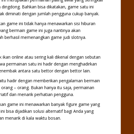
 dingdong. Bahkan bisa dikatakan, game satu ini
yak diminati dengan jumlah pengguna cukup banyak.
kan game ini tidak hanya menawarkan sisi hiburan
 yang bermain game ini juga nantinya akan
ah berhasil memenangkan game judi slotnya.
kan online atau sering kali dikenal dengan sebutan
ahwa permainan satu ini hadir dengan menghadirkan
embak antara satu bettor dengan bettor lain.
 yaitu hadir dengan memberikan pengalaman bermain
orang – orang. Bukan hanya itu saja, permainan
riatif dan menarik perhatian pengguna.
nakan game ini menawarkan banyak figure game yang
ni bisa dijadikan solusi alternatif bagi Anda yang
an menarik di kala waktu bosan.