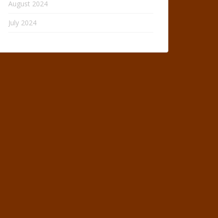
August 2024
July 2024