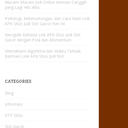
Macam-Macam Judi Online Animasi Canggih
yang Lagi Hits Abis
Psikologi, Keberuntungan, dan Cara Main Link
APK Situs Judi Slot Gacor Hari Ini
Mengulik Rahasia Link APK Situs Judi Slot
Gacor dengan Pola dan Momentum
Memahami Algoritma dan Waktu Terbaik
Bermain Link APK Situs Judi Slot
CATEGORIES
Blog
Informasi
RTP Slots
Slot Gacor