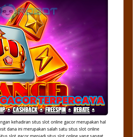
dengan kehadiran situs slot online gacor merupakan hal
it dana ini merupakan salah satu situs slot online
Situs slot gacor menjadi situs slot online yang sangat