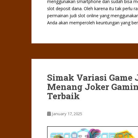
menggunakan smartphone dan sudah bisa mema
slot deposit dana.
Oleh karena itu tak perlu r
permainan judi slot online yang menggunakan 
Anda akan memperoleh keuntungan yang ber
Simak Variasi Game 
Menang Joker Gaming
Terbaik
January 17, 2025