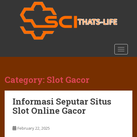
S
k
i
p
t
o
m
TOGGLE
a
i
n
c
Category:
Slot Gacor
o
n
t
Informasi Seputar Situs
e
Slot Online Gacor
n
t
February 22, 2025