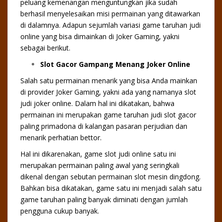
peluang kemenangan menguntungkan jika sudah
berhasil menyelesaikan misi permainan yang ditawarkan
di dalamnya. Adapun sejumlah variasi game taruhan judi
online yang bisa dimainkan di Joker Gaming, yakni
sebagai berikut.
Slot Gacor Gampang Menang Joker Online
Salah satu permainan menarik yang bisa Anda mainkan
di provider Joker Gaming, yakni ada yang namanya slot
judi joker online. Dalam hal ini dikatakan, bahwa
permainan ini merupakan game taruhan judi slot gacor
paling primadona di kalangan pasaran perjudian dan
menarik perhatian bettor.
Hal ini dikarenakan, game slot judi online satu ini
merupakan permainan paling awal yang seringkali
dikenal dengan sebutan permainan slot mesin dingdong.
Bahkan bisa dikatakan, game satu ini menjadi salah satu
game taruhan paling banyak diminati dengan jumlah
pengguna cukup banyak.