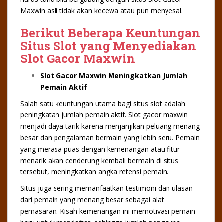
Maxwin asli tidak akan kecewa atau pun menyesal.
Berikut Beberapa Keuntungan
Situs Slot yang Menyediakan
Slot Gacor Maxwin
Slot Gacor Maxwin Meningkatkan Jumlah
Pemain Aktif
Salah satu keuntungan utama bagi situs slot adalah
peningkatan jumlah pemain aktif. Slot gacor maxwin
menjadi daya tarik karena menjanjikan peluang menang
besar dan pengalaman bermain yang lebih seru.
Pemain
yang merasa puas dengan kemenangan atau fitur
menarik akan cenderung kembali bermain di situs
tersebut, meningkatkan angka retensi pemain.
Situs juga sering memanfaatkan testimoni dan ulasan
dari pemain yang menang besar sebagai alat
pemasaran. Kisah kemenangan ini memotivasi pemain