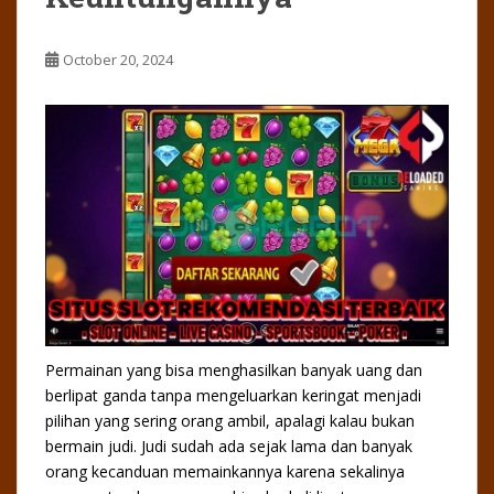
October 20, 2024
Permainan yang bisa menghasilkan banyak uang dan
berlipat ganda tanpa mengeluarkan keringat menjadi
pilihan yang sering orang ambil, apalagi kalau bukan
bermain judi. Judi sudah ada sejak lama dan banyak
orang kecanduan memainkannya karena sekalinya