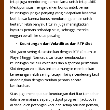
tetapi juga mendorong pemain lama untuk tetap aktif.
Meskipun situs mengeluarkan bonus untuk pemain,
keuntungan jangka panjang yang didapatkan biasanya
lebih besar karena bonus mendorong pemain untuk
bertaruh lebih banyak. Fitur ini juga meningkatkan
loyalitas pemain terhadap situs, sehingga mereka
enggan beralih ke situs pesaing.
Keuntungan dari Volatilitas dan RTP Slot
Slot gacor sering diasosiasikan dengan RTP (Return to
Player) tinggi. Namun, situs tetap mendapatkan
keuntungan melalui volatilitas dan algoritma permainan.
Slot dengan volatilitas tertentu mungkin memberikan
kemenangan lebih sering, tetapi nilainya cenderung kecil
dibandingkan dengan taruhan pemain secara
keseluruhan.
Situs juga mendapatkan keuntungan dari fitur tambahan
dalam permainan, seperti jackpot progresif. Jackpot ini
di danai oleh potongan kecil dari setiap taruhan pemain,