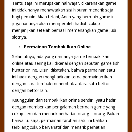
Tentu saja ini merupakan hal wajar, dikarenakan game
ini tidak hanya menawarkan sisi hiburan menarik saja
bagi pemain. Akan tetapi, Anda yang bermain game ini
juga nantinya akan memperoleh hadiah cukup
menjanjikan setelah berhasil memenangkan game judi
slotnya.
Permainan Tembak Ikan Online
Selanjutnya, ada yang namanya game tembak ikan
online atau sering kali dikenal dengan sebutan game fish
hunter online. Disini dikatakan, bahwa permainan satu
ini hadir dengan menghadirkan tema permainan ikan
dengan cara tembak menembak antara satu bettor
dengan bettor lain.
Keunggulan dari tembak ikan online sendiri, yaitu hadir
dengan memberikan pengalaman bermain game yang
cukup seru dan menarik perhatian orang – orang. Bukan
hanya itu saja, permainan taruhan satu ini bahkan
terbilang cukup bervariatif dan menarik perhatian