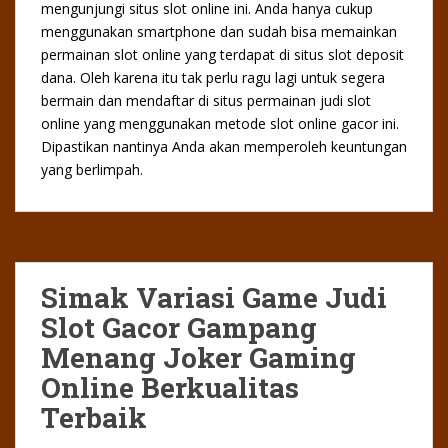
mengunjungi situs slot online ini. Anda hanya cukup
menggunakan smartphone dan sudah bisa memainkan
permainan slot online yang terdapat di situs slot deposit
dana.
Oleh karena itu tak perlu ragu lagi untuk segera
bermain dan mendaftar di situs permainan judi slot
online yang menggunakan metode slot online gacor ini.
Dipastikan nantinya Anda akan memperoleh keuntungan
yang berlimpah.
Simak Variasi Game Judi
Slot Gacor Gampang
Menang Joker Gaming
Online Berkualitas
Terbaik