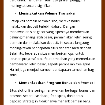
baru untuk mendaftar, sehingga jumlah pengguna
meningkat secara signifikan.
Meningkatkan Volume Transaksi
Setiap kali pemain bermain slot, mereka harus
melakukan deposit terlebih dahulu. Dengan
menawarkan slot gacor yang dipercaya memberikan
peluang menang lebih besar, pemain akan lebih sering
bermain dan melakukan deposit. Ini secara langsung
meningkatkan pendapatan situs dari transaksi deposit.
Selain itu, beberapa situs memberikan opsi untuk
taruhan progresif atau fitur tambahan yang memerlukan
pembayaran lebih besar, seperti pembelian free spins.
Hal ini juga menjadi sumber pendapatan tambahan bagi
situs.
Memanfaatkan Program Bonus dan Promosi
Situs slot online sering menawarkan berbagai bonus dan
promosi seperti cashback, free spins, dan bonus
deposit. Strategi ini tidak hanya menarik pemain baru,