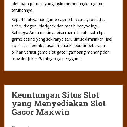
oleh para pemain yang ingin memenangkan game
taruhannya.
Seperti halnya tipe game casino baccarat, roulette,
sicbo, dragon, blackjack dan masih banyak lagi.
Sehingga Anda nantinya bisa memilih satu satu tipe
game casino yang sekiranya seru untuk dimainkan.
Jadi,
itu dia tadi pembahasan menarik seputar beberapa
pilihan variasi game slot gacor gampang menang dari
provider Joker Gaming bagi pengguna.
Keuntungan Situs Slot
yang Menyediakan Slot
Gacor Maxwin