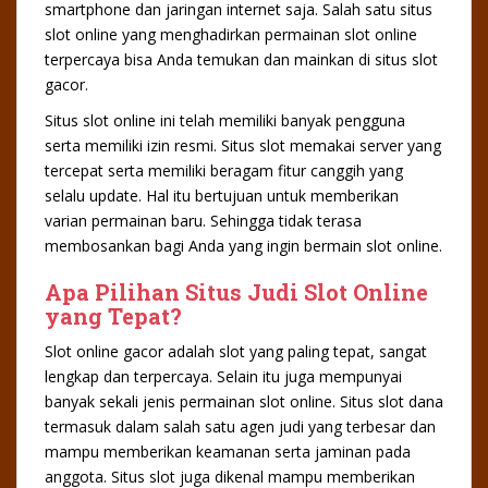
smartphone dan jaringan internet saja.
Salah satu situs
slot online yang menghadirkan permainan slot online
terpercaya bisa Anda temukan dan mainkan di situs slot
gacor.
Situs slot online ini telah memiliki banyak pengguna
serta memiliki izin resmi.
Situs slot memakai server yang
tercepat serta memiliki beragam fitur canggih yang
selalu update. Hal itu bertujuan untuk memberikan
varian permainan baru. Sehingga tidak terasa
membosankan bagi Anda yang ingin bermain slot online.
Apa Pilihan Situs Judi Slot Online
yang Tepat?
Slot online gacor adalah slot yang paling tepat, sangat
lengkap dan terpercaya. Selain itu juga mempunyai
banyak sekali jenis permainan slot online. Situs slot dana
termasuk dalam salah satu agen judi yang terbesar dan
mampu memberikan keamanan serta jaminan pada
anggota.
Situs slot juga dikenal mampu memberikan