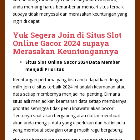
anda memang harus benar-benar mencari situs terbaik
supaya tidak menyesal dan merasakan keuntungan yang
ingin di dapat.
Yuk Segera Join di Situs Slot
Online Gacor 2024 supaya
Merasakan Keuntungannya
Situs Slot Online Gacor 2024 Data Member
menjadi Prioritas
Keuntungan pertama yang bisa anda dapatkan dengan
milih join di situs terbaik 2024 ini adalah keamanan atau
data setiap membernya menjadi hal penting. Dimana
situs asli menjadikan keamanan data setiap membernya
prioritas sehingga tidak perlu khawatir akan bocor.
Tentunya saat akan bergabung atau daftar membuat
akun anda mengisi data yang diperlukan dan hal ini pula
yang membuat sebagian orang masih ragu bergabung.