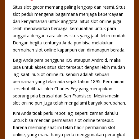
Situs slot gacor memang paling lengkap dan resmi. Situs
slot peduli mengenai bagaimana menjaga kepercayaan
dan kenyamanan untuk anggota. Situs slot online juga
telah menawarkan berbagai kemudahan untuk para
anggota dengan cara akses situs yang jauh lebih mudah.
Dengan begitu tentunya Anda pun bisa melakukan
permainan slot online kapanpun dan dimanapun berada.
Bagi Anda para pengguna iOS ataupun Android, maka
bisa untuk akses situs slot tersebut dengan lebih mudah
lagi saat ini.
Slot online itu sendiri adalah sebuah
permainan yang telah ada sejak tahun 1895. Permainan
tersebut dibuat oleh Charles Fey yang merupakan
seorang pria berasal dari San Fransisco. Mesin-mesin
slot online pun juga telah mengalami banyak perubahan.
Kini Anda tidak perlu repot lagi seperti zaman dahulu
untuk bisa mencari permainan slot online tersebut.
Karena memang saat ini telah hadir permainan slot
online, yang mana hanya perlu menggunakan perangkat