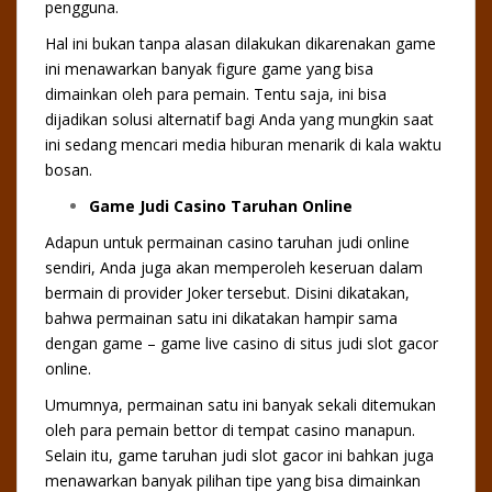
pengguna.
Hal ini bukan tanpa alasan dilakukan dikarenakan game
ini menawarkan banyak figure game yang bisa
dimainkan oleh para pemain. Tentu saja, ini bisa
dijadikan solusi alternatif bagi Anda yang mungkin saat
ini sedang mencari media hiburan menarik di kala waktu
bosan.
Game Judi Casino Taruhan Online
Adapun untuk permainan casino taruhan judi online
sendiri, Anda juga akan memperoleh keseruan dalam
bermain di provider Joker tersebut. Disini dikatakan,
bahwa permainan satu ini dikatakan hampir sama
dengan game – game live casino di situs judi slot gacor
online.
Umumnya, permainan satu ini banyak sekali ditemukan
oleh para pemain bettor di tempat casino manapun.
Selain itu, game taruhan judi slot gacor ini bahkan juga
menawarkan banyak pilihan tipe yang bisa dimainkan