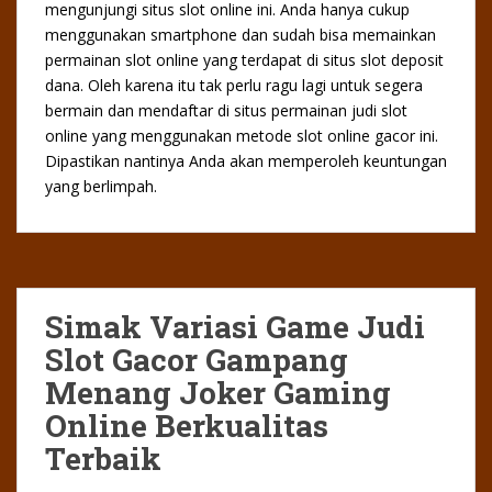
mengunjungi situs slot online ini. Anda hanya cukup
menggunakan smartphone dan sudah bisa memainkan
permainan slot online yang terdapat di situs slot deposit
dana.
Oleh karena itu tak perlu ragu lagi untuk segera
bermain dan mendaftar di situs permainan judi slot
online yang menggunakan metode slot online gacor ini.
Dipastikan nantinya Anda akan memperoleh keuntungan
yang berlimpah.
Simak Variasi Game Judi
Slot Gacor Gampang
Menang Joker Gaming
Online Berkualitas
Terbaik