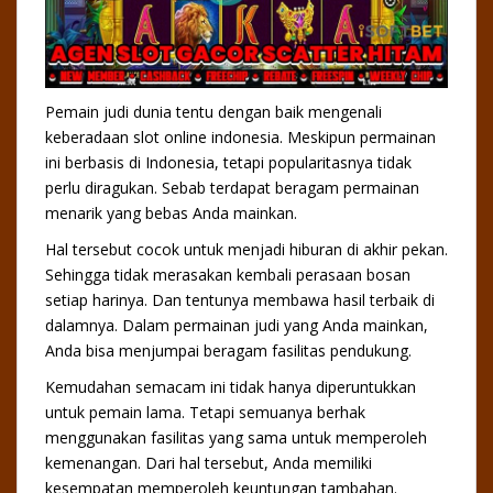
Pemain judi dunia tentu dengan baik mengenali
keberadaan slot online indonesia. Meskipun permainan
ini berbasis di Indonesia, tetapi popularitasnya tidak
perlu diragukan. Sebab terdapat beragam permainan
menarik yang bebas Anda mainkan.
Hal tersebut cocok untuk menjadi hiburan di akhir pekan.
Sehingga tidak merasakan kembali perasaan bosan
setiap harinya. Dan tentunya membawa hasil terbaik di
dalamnya. Dalam permainan judi yang Anda mainkan,
Anda bisa menjumpai beragam fasilitas pendukung.
Kemudahan semacam ini tidak hanya diperuntukkan
untuk pemain lama. Tetapi semuanya berhak
menggunakan fasilitas yang sama untuk memperoleh
kemenangan. Dari hal tersebut, Anda memiliki
kesempatan memperoleh keuntungan tambahan.