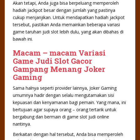
Akan tetapi, Anda juga bisa berpeluang memperoleh
hadiah jackpot besar dengan jumlah yang pastinya
cukup menjanjikan. Untuk mendapatkan hadiah jackpot
tersebut, pastikan Anda memainkan beberapa variasi
game taruhan judi slot lebih dulu, yang akan dibahas di
bawah ini.
Macam – macam Variasi
Game Judi Slot Gacor
Gampang Menang Joker
Gaming
Sama halnya seperti provider lainnya, Joker Gaming
umumnya hadir dengan selalu mengutamakan sisi
kepuasan dan kenyamanan bagi pemain. Yang mana, ini
bertujuan agar supaya orang – orang tertarik untuk
bergabung dan bermain di game slot judi online
nantinya.
Berkaitan dengan hal tersebut, Anda bisa memperoleh