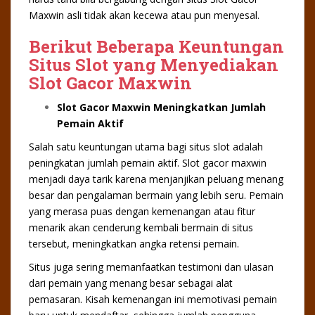
Maxwin asli tidak akan kecewa atau pun menyesal.
Berikut Beberapa Keuntungan
Situs Slot yang Menyediakan
Slot Gacor Maxwin
Slot Gacor Maxwin Meningkatkan Jumlah
Pemain Aktif
Salah satu keuntungan utama bagi situs slot adalah
peningkatan jumlah pemain aktif. Slot gacor maxwin
menjadi daya tarik karena menjanjikan peluang menang
besar dan pengalaman bermain yang lebih seru.
Pemain
yang merasa puas dengan kemenangan atau fitur
menarik akan cenderung kembali bermain di situs
tersebut, meningkatkan angka retensi pemain.
Situs juga sering memanfaatkan testimoni dan ulasan
dari pemain yang menang besar sebagai alat
pemasaran. Kisah kemenangan ini memotivasi pemain