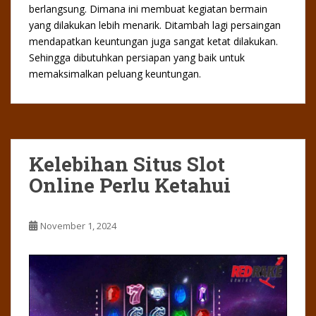
berlangsung.
Dimana ini membuat kegiatan bermain
yang dilakukan lebih menarik. Ditambah lagi persaingan
mendapatkan keuntungan juga sangat ketat dilakukan.
Sehingga dibutuhkan persiapan yang baik untuk
memaksimalkan peluang keuntungan.
Kelebihan Situs Slot
Online Perlu Ketahui
November 1, 2024