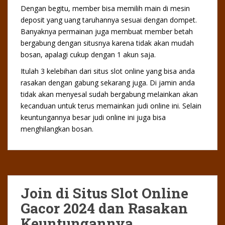
Dengan begitu, member bisa memilih main di mesin
deposit yang uang taruhannya sesuai dengan dompet.
Banyaknya permainan juga membuat member betah
bergabung dengan situsnya karena tidak akan mudah
bosan, apalagi cukup dengan 1 akun saja.
Itulah 3 kelebihan dari situs slot online yang bisa anda
rasakan dengan gabung sekarang juga. Di jamin anda
tidak akan menyesal sudah bergabung melainkan akan
kecanduan untuk terus memainkan judi online ini. Selain
keuntungannya besar judi online ini juga bisa
menghilangkan bosan.
Join di Situs Slot Online
Gacor 2024 dan Rasakan
Keuntungannya