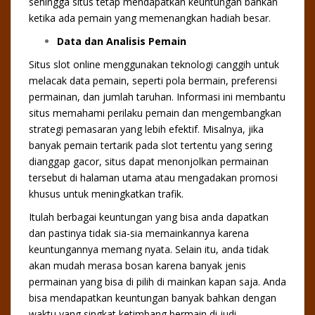
sehingga situs tetap mendapatkan keuntungan bahkan
ketika ada pemain yang memenangkan hadiah besar.
Data dan Analisis Pemain
Situs slot online menggunakan teknologi canggih untuk
melacak data pemain, seperti pola bermain, preferensi
permainan, dan jumlah taruhan. Informasi ini membantu
situs memahami perilaku pemain dan mengembangkan
strategi pemasaran yang lebih efektif.
Misalnya, jika
banyak pemain tertarik pada slot tertentu yang sering
dianggap gacor, situs dapat menonjolkan permainan
tersebut di halaman utama atau mengadakan promosi
khusus untuk meningkatkan trafik.
Itulah berbagai keuntungan yang bisa anda dapatkan
dan pastinya tidak sia-sia memainkannya karena
keuntungannya memang nyata.
Selain itu, anda tidak
akan mudah merasa bosan karena banyak jenis
permainan yang bisa di pilih di mainkan kapan saja. Anda
bisa mendapatkan keuntungan banyak bahkan dengan
waktu yang singkat ketimbang bermain di judi