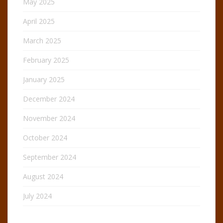
May 2025
April 2025
March 2025
February 2025
January 2025
December 2024
November 2024
October 2024
September 2024
August 2024
July 2024