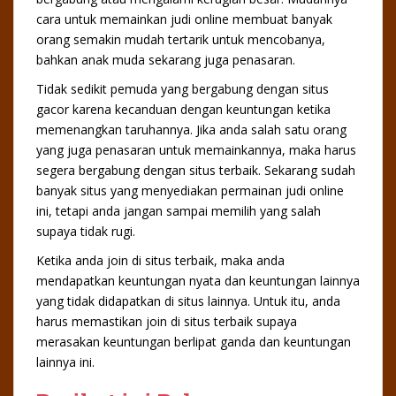
cara untuk memainkan judi online membuat banyak
orang semakin mudah tertarik untuk mencobanya,
bahkan anak muda sekarang juga penasaran.
Tidak sedikit pemuda yang bergabung dengan situs
gacor karena kecanduan dengan keuntungan ketika
memenangkan taruhannya.
Jika anda salah satu orang
yang juga penasaran untuk memainkannya, maka harus
segera bergabung dengan situs terbaik. Sekarang sudah
banyak situs yang menyediakan permainan judi online
ini, tetapi anda jangan sampai memilih yang salah
supaya tidak rugi.
Ketika anda join di situs terbaik, maka anda
mendapatkan keuntungan nyata dan keuntungan lainnya
yang tidak didapatkan di situs lainnya. Untuk itu, anda
harus memastikan join di situs terbaik supaya
merasakan keuntungan berlipat ganda dan keuntungan
lainnya ini.